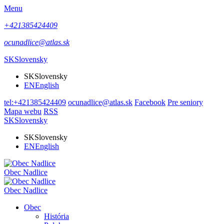
Menu
+421385424409
ocunadlice@atlas.sk
SK
Slovensky
SK
Slovensky
EN
English
tel:+421385424409
ocunadlice@atlas.sk
Facebook
Pre seniory
Mapa webu
RSS
SK
Slovensky
SK
Slovensky
EN
English
Obec Nadlice
Obec Nadlice
Obec
História