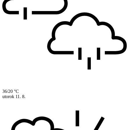
36/20 °C
utorok
11. 8.