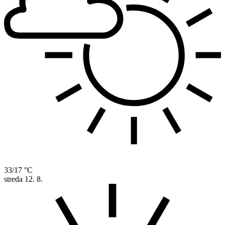
33/17 °C
streda
12. 8.