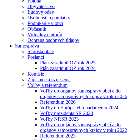
Poloha
Obyvateľstvo
Ľudový odev
Osobnosti a pamiatky
Podnikanie v obci
Občasník
Virtuálny cintorín
Ochrana osobných údajov
Samospráva
Starosta obce
Poslanci
Plán zasadnutí OZ rok 2025
Plán zasadnutí OZ rok 2024
Komisie
Zápisnice a uznesenia
Voľby a referendum
Voľby do orgánov samosprávy obcí a do
orgánov samosprávnych krajov v roku 2026
Referendum 2026
Voľby do Európskeho parlamentu 2024
Voľby prezidenta SR 2024
Voľby NRSR 2023
Voľby do orgánov samosprávy obcí a do
orgánov samosprávnych krajov v roku 2022
Referendum 2023