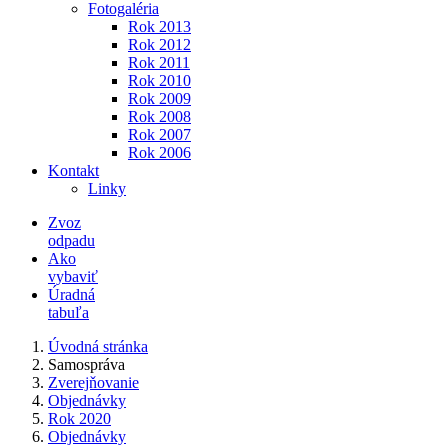
Fotogaléria
Rok 2013
Rok 2012
Rok 2011
Rok 2010
Rok 2009
Rok 2008
Rok 2007
Rok 2006
Kontakt
Linky
Zvoz
odpadu
Ako
vybaviť
Úradná
tabuľa
Úvodná stránka
Samospráva
Zverejňovanie
Objednávky
Rok 2020
Objednávky