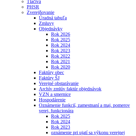
Tlačivá
PHSR
Zverejňovanie
Úradná tabuľa
Zmluvy
Objednávky
Rok 2026
Rok 2025
Rok 2024
Rok 2023
Rok 2022
Rok 2021
Rok 2020
Faktúry obec
Faktúry ŠJ
Verejné obstarávanie
Archív zmlúv faktúr objednávok
VZN a smernice
Hospodárenie
Oznámenie funkcií, zamestnaní a maj. pomerov
verej. funkcionára
Rok 2025
Rok 2024
Rok 2023
oznámenie pri ujatí sa výkonu verejnej