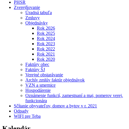
PHSR
Zverejňovanie
Úradná tabuľa
Zmluvy
Objednávky
Rok 2026
Rok 2025
Rok 2024
Rok 2023
Rok 2022
Rok 2021
Rok 2020
Faktúry obec
Faktúry ŠJ
Verejné obstarávanie
Archív zmlúv faktúr objednávok
VZN a smernice
Hospodárenie
Oznámenie funkcií, zamestnaní a maj. pomerov verej.
funkcionára
Sčítanie obyvateľov, domov a bytov v r. 2021
Odpady
WIFI pre Teba
Kalendár