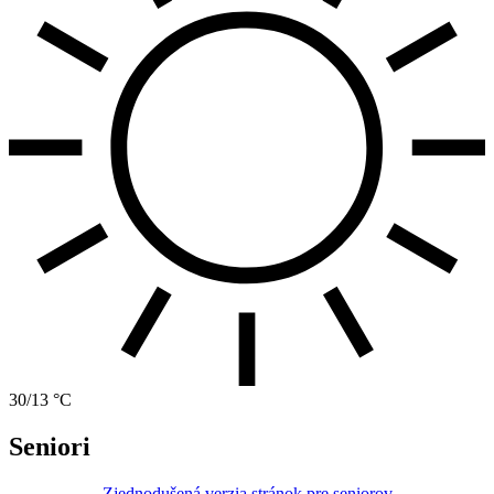
30/13 °C
Seniori
Zjednodušená verzia stránok pre seniorov