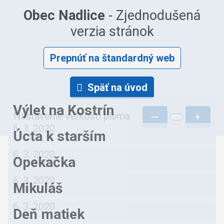
Obec Nadlice
- Zjednodušená
verzia stránok
Prepnúť na štandardný web
Späť na úvod
Výlet na Kostrín
Nastavenie veľkosti písma
—
+
6. 3. 2020
Úcta k starším
6. 3. 2020
Opekačka
6. 3. 2020
Mikuláš
6. 3. 2020
Deň matiek