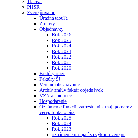
Tlačivá
PHSR
Zverejňovanie
Úradná tabuľa
Zmluvy
Objednávky
Rok 2026
Rok 2025
Rok 2024
Rok 2023
Rok 2022
Rok 2021
Rok 2020
Faktúry obec
Faktúry ŠJ
Verejné obstarávanie
Archív zmlúv faktúr objednávok
VZN a smernice
Hospodárenie
Oznámenie funkcií, zamestnaní a maj. pomerov
verej. funkcionára
Rok 2025
Rok 2024
Rok 2023
oznámenie pri ujatí sa výkonu verejnej