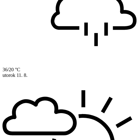
36/20 °C
utorok
11. 8.