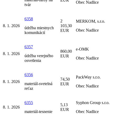
EUR
Obec Nadlice
tvár
6358
2
MERKOM, s.r.o.
8. 1. 2026
103,30
údržba miestnych
Obec Nadlice
EUR
komunikácií
6357
e-OMK
860,00
8. 1. 2026
údržba verejného
EUR
Obec Nadlice
osvetlenia
6356
PackWay s.r.o.
74,50
8. 1. 2026
materiál-svetelná
EUR
Obec Nadlice
reťaz
6355
Syphon Group s.r.o.
5,13
8. 1. 2026
EUR
materiál-tesnenie
Obec Nadlice