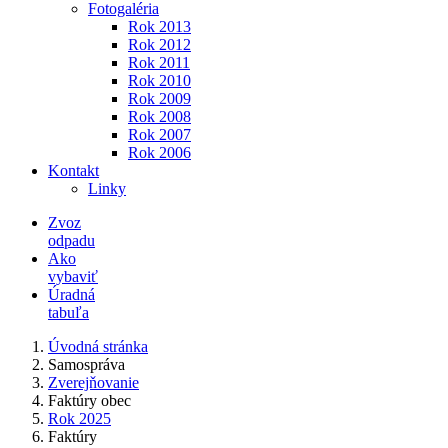
Fotogaléria
Rok 2013
Rok 2012
Rok 2011
Rok 2010
Rok 2009
Rok 2008
Rok 2007
Rok 2006
Kontakt
Linky
Zvoz
odpadu
Ako
vybaviť
Úradná
tabuľa
Úvodná stránka
Samospráva
Zverejňovanie
Faktúry obec
Rok 2025
Faktúry