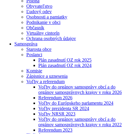
Poloha
Obyvateľstvo
Ľudový odev
Osobnosti a pamiatky
Podnikanie v obci
Občasník
Virtuálny cintorín
Ochrana osobných údajov
Samospráva
Starosta obce
Poslanci
Plán zasadnutí OZ rok 2025
Plán zasadnutí OZ rok 2024
Komisie
Zápisnice a uznesenia
Voľby a referendum
Voľby do orgánov samosprávy obcí a do
orgánov samosprávnych krajov v roku 2026
Referendum 2026
Voľby do Európskeho parlamentu 2024
Voľby prezidenta SR 2024
Voľby NRSR 2023
Voľby do orgánov samosprávy obcí a do
orgánov samosprávnych krajov v roku 2022
Referendum 2023