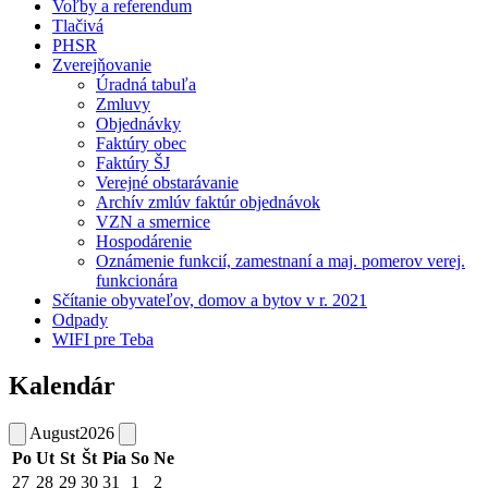
Voľby a referendum
Tlačivá
PHSR
Zverejňovanie
Úradná tabuľa
Zmluvy
Objednávky
Faktúry obec
Faktúry ŠJ
Verejné obstarávanie
Archív zmlúv faktúr objednávok
VZN a smernice
Hospodárenie
Oznámenie funkcií, zamestnaní a maj. pomerov verej.
funkcionára
Sčítanie obyvateľov, domov a bytov v r. 2021
Odpady
WIFI pre Teba
Kalendár
August
2026
Po
Ut
St
Št
Pia
So
Ne
27
28
29
30
31
1
2