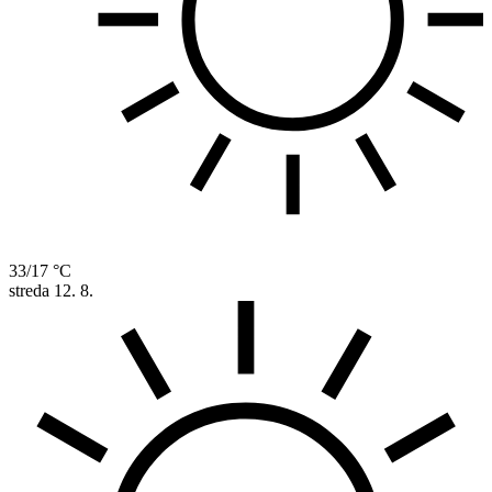
33/17 °C
streda
12. 8.