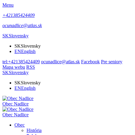
Menu
+421385424409
ocunadlice@atlas.sk
SK
Slovensky
SK
Slovensky
EN
English
tel:+421385424409
ocunadlice@atlas.sk
Facebook
Pre seniory
Mapa webu
RSS
SK
Slovensky
SK
Slovensky
EN
English
Obec Nadlice
Obec Nadlice
Obec
História