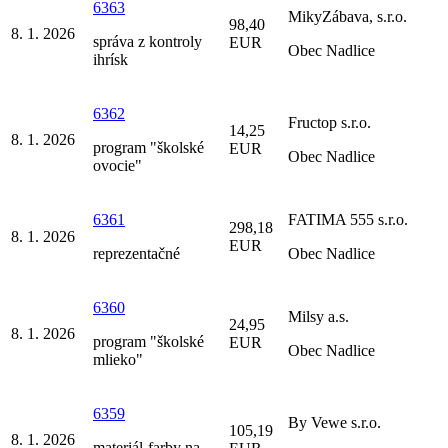
6363
MikyZábava, s.r.o.
98,40
8. 1. 2026
správa z kontroly
EUR
Obec Nadlice
ihrísk
6362
Fructop s.r.o.
14,25
8. 1. 2026
program "školské
EUR
Obec Nadlice
ovocie"
6361
FATIMA 555 s.r.o.
298,18
8. 1. 2026
EUR
reprezentačné
Obec Nadlice
6360
Milsy a.s.
24,95
8. 1. 2026
program "školské
EUR
Obec Nadlice
mlieko"
6359
By Vewe s.r.o.
105,19
8. 1. 2026
materiál-farby na