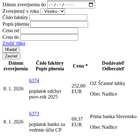
Dátum zverejnenia do
Zverejnený v roku
Číslo faktúry
Popis plnenia
Cena od
Cena do
Zrušiť filter
Zavrieť
Dátum
Číslo faktúry
Dodávateľ
Cena *
zverejnenia
Popis plnenia
Odberateľ
6374
OZ Šťastné labky
252,00
8. 1. 2026
poplatok odchyt
EUR
Obec Nadlice
psov-rok 2025
6373
Prima banka Slovensko
69,37
8. 1. 2026
poplatok banke za
EUR
Obec Nadlice
vedenie účtu CP