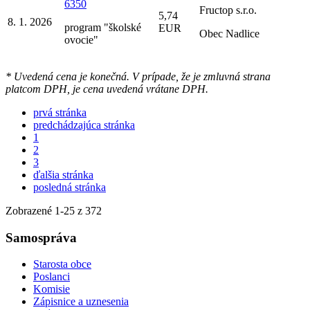
6350
Fructop s.r.o.
5,74
8. 1. 2026
program "školské
EUR
Obec Nadlice
ovocie"
* Uvedená cena je konečná. V prípade, že je zmluvná strana
platcom DPH, je cena uvedená vrátane DPH.
prvá stránka
predchádzajúca stránka
1
2
3
ďalšia stránka
posledná stránka
Zobrazené
1
-
25
z 372
Samospráva
Starosta obce
Poslanci
Komisie
Zápisnice a uznesenia