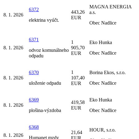
MAGNA ENERGIA
6372
443,26
a.s.
8. 1. 2026
EUR
elektrina vyúčt.
Obec Nadlice
6371
1
Eko Hunka
8. 1. 2026
905,70
odvoz komunálneho
Obec Nadlice
EUR
odpadu
1
6370
Borina Ekos, s.r.o.
8. 1. 2026
107,40
uloženie odpadu
Obec Nadlice
EUR
6369
Eko Hunka
419,58
8. 1. 2026
EUR
plošina-výzdoba
Obec Nadlice
6368
HOUR, s.r.o.
21,64
8. 1. 2026
Humanet mzdy
EUR